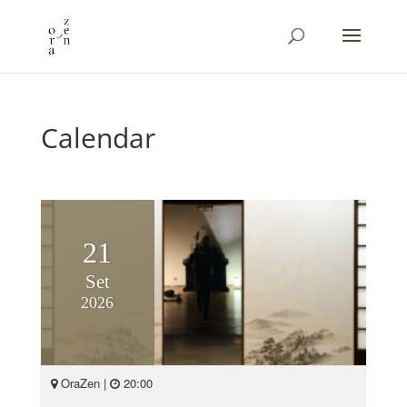
Calendar
21
Set
2026
OraZen |
20:00